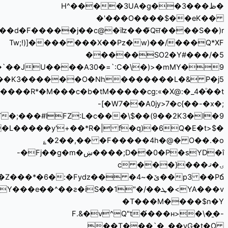
��y^tc+�%��f ɍkp��~��(���TB�>�������<