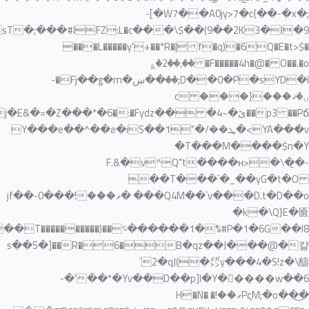
�Y@�꠿KMW��U��u�PQ��f��g���t�WsT��y^tc+�%��f ɍkp��~��(���TB�>�������<