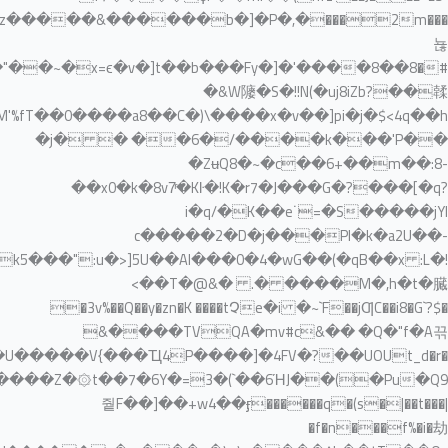
~�Ev�KM'%fT��0����a8��C�)\����x�v��]pi�j�$<4q��h�_��ݍ9�����X���4r'mவI��MM�V~T�H�Һ7�:�z6� ;mE{�a�s�8_QõD�װ0Ne��At3Fυ����dY�w��>k��m�}