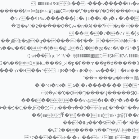
˃���V'�e��Y�D�[���)��<�Ţe��CPM��������ڊ�����3�0Em*�e�I)ȷ�+*�Ҁ������uEO�:4���מ(&ղ��*�M�W`�v�,ݺ�N�m\�H��R%��Yh��r��),*�#Qe?