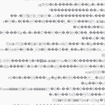
�O�>�:�T{��O���S��� ,8\zww�����s�w�n�������z��ߓ�[oU��o>_WONn��_s�vր���d��L��`�5�������]��g_�^��_o����Y[�Z�^҆���_��|s�=�������K�c��/