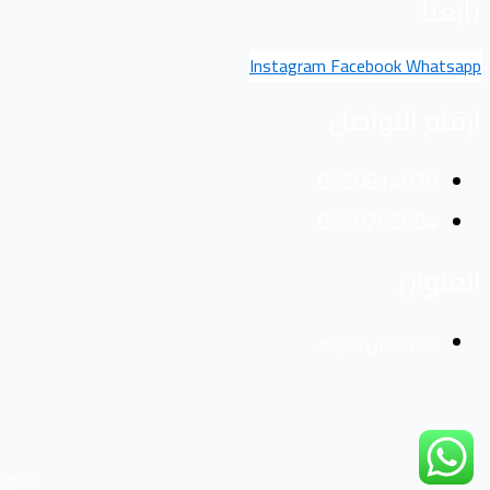
تابعنا
Instagram
Facebook
Whatsapp
ارقام التواصل
0560814829
‪0570296904‬‏
العنوان
جده ميدان الدراجه
جميع 