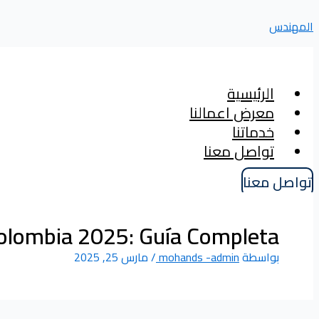
Menu
Menu
تخطي
المهندس
إلى
المحتوى
الرئيسية
معرض اعمالنا
خدماتنا
تواصل معنا
تواصل معنا
olombia 2025: Guía Completa
بواسطة
mohands -admin
/
مارس 25, 2025