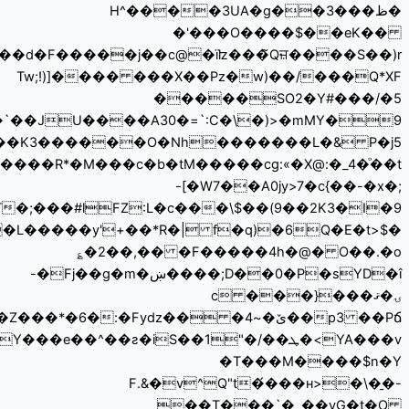
��y^tc+�%��f ɍkp��~��(���TB�>�������<