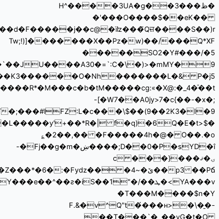
��y^tc+�%��f ɍkp��~��(���TB�>�������<