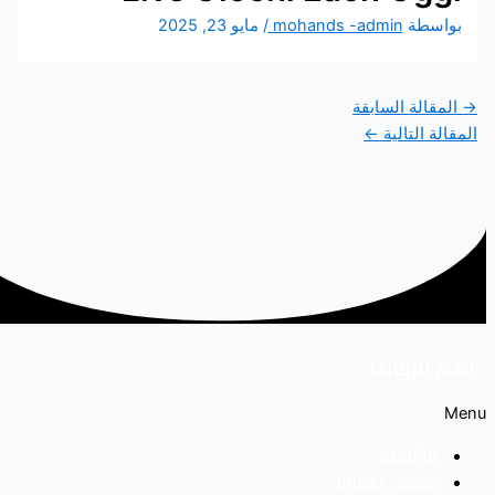
اسطة
mohands -admin
/
مايو 23, 2025
قالة السابقة
لة التالية
←
الروابط
الرئيسية
معرض اعمالنا