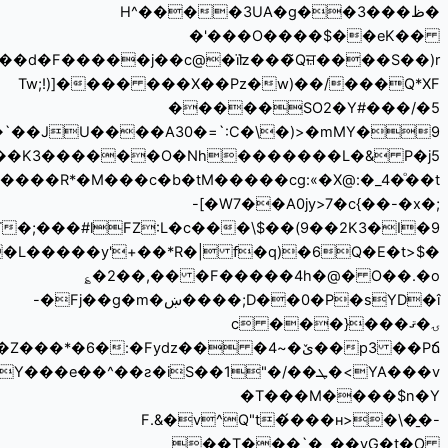
��y^tc+�%��f ɍkp��~��(���TB�>�������<