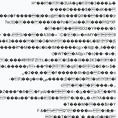
��y^tc+�%��f ɍkp��~��(���TB�>�������<