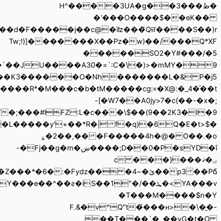
��y^tc+�%��f ɍkp��~��(���TB�>�������<