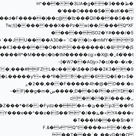
��y^tc+�%��f ɍkp��~��(���TB�>�������<