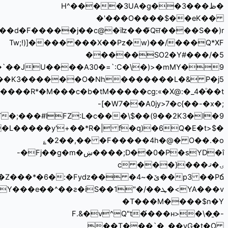
��y^tc+�%��f ɍkp��~��(���TB�>�������<