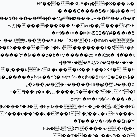
��y^tc+�%��f ɍkp��~��(���TB�>�������<